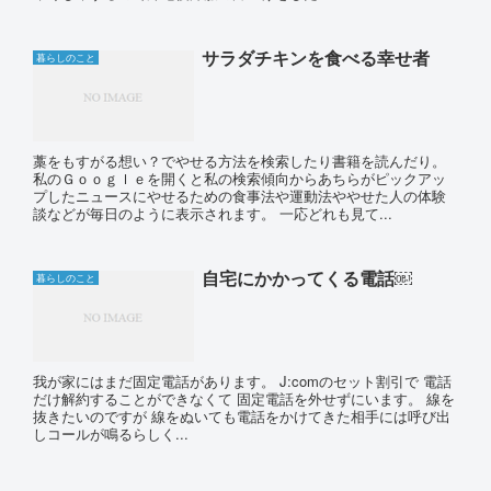
サラダチキンを食べる幸せ者
暮らしのこと
藁をもすがる想い？でやせる方法を検索したり書籍を読んだり。
私のＧｏｏｇｌｅを開くと私の検索傾向からあちらがピックアッ
プしたニュースにやせるための食事法や運動法ややせた人の体験
談などが毎日のように表示されます。 一応どれも見て...
自宅にかかってくる電話￼
暮らしのこと
我が家にはまだ固定電話があります。 J:comのセット割引で 電話
だけ解約することができなくて 固定電話を外せずにいます。 線を
抜きたいのですが 線をぬいても電話をかけてきた相手には呼び出
しコールが鳴るらしく...