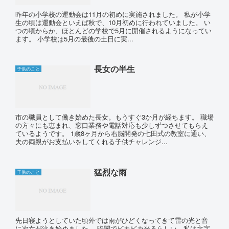
昨年の小学校の運動会は11月の初めに実施されました。 私が小学
生の頃は運動会といえば秋で、10月初めに行われていました。 い
つの頃からか、ほとんどの学校で5月に開催されるようになってい
ます。 小学校は5月の最後の土日に実...
長女の半生
子供のこと
市の職員として働き始めた長女。もうすぐ3か月が経ちます。 職場
の方々にも恵まれ、窓口業務や電話対応も少しずつさせてもらえ
ているようです。 1歳8ヶ月から右脳開発の七田式の教室に通い、
夫の両親がお支払いをしてくれる子供チャレンジ...
猛烈な雨
子供のこと
先日寝ようとしていた頃外では雨がひどくなってきて雷の光と音
に次女が泣き始めました。 暗闇でビカビカ光るらしい。私は文字