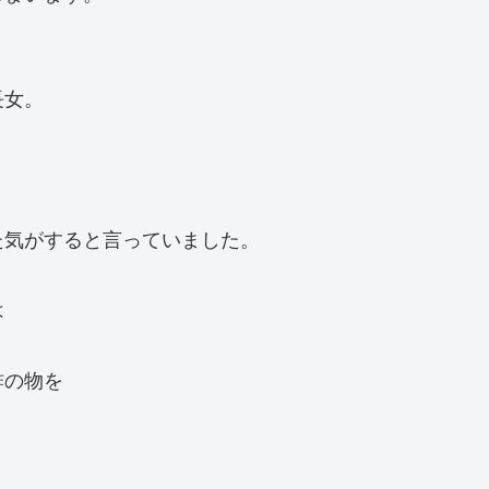
長女。
た気がすると言っていました。
は
酢の物を