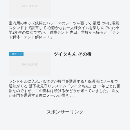
室内用のキッズ鉄棒にパシーマのシーツを張って 最近は中に電気
スタンドまで設置して 心静かなお一人様タイムを楽しんでいた小
学2年生の次女ですが、 鉄棒テント 先日、学校から帰ると 「テン
ト解体！テント解体～！」...
ツイタもん その後
子供のこと
ランドセルに入れたICタグが校門を通過すると保護者にメールで
通知がくる 登下校見守りシステム『ツイタもん』は 一年ごとに更
新なのですが、この春私は続けるかどうか迷っていました。 次女
が正門を通過する度にメールが届き ...
スポンサーリンク