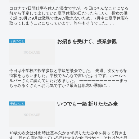
コロナで7日間仕事を休んだ長女ですが、今日はそんなことになる
前から予定して出していた夏季休暇の日だったらしい。 長女の働
く課は8月と9月は激務で休みが取れないため、7月中に夏季休暇を
取ってしまうことになっています。昨年もそうでした。...
お招きを受けて、授業参観
子供のこと
今日は小学校の授業参観と学級懇談会でした。 先週、次女から招
待状をもらいました。学校でみんなで書いたようです。ホームヘ
ルパーさんに読んでいただきました。 ーーーーーーーーーーまっ
ちゃみるくさんへお元気ですか？最近は肌寒い季節に...
いつでも一緒 折りたたみ傘
子供のこと
10歳の次女は外出時は基本欠かさず折りたたみ傘を持って行きま
す。 朝から雨が降っている日は大きな傘で出かけ、それ以外の日