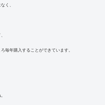
はなく、
て、
ころ毎年購入することができています。
。
ね。