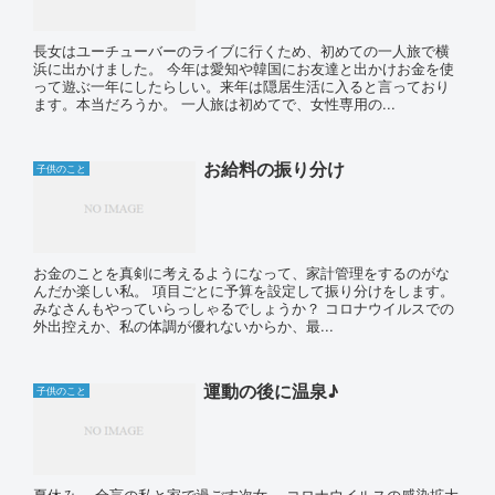
長女はユーチューバーのライブに行くため、初めての一人旅で横
浜に出かけました。 今年は愛知や韓国にお友達と出かけお金を使
って遊ぶ一年にしたらしい。来年は隠居生活に入ると言っており
ます。本当だろうか。 一人旅は初めてで、女性専用の...
お給料の振り分け
子供のこと
お金のことを真剣に考えるようになって、家計管理をするのがな
んだか楽しい私。 項目ごとに予算を設定して振り分けをします。
みなさんもやっていらっしゃるでしょうか？ コロナウイルスでの
外出控えか、私の体調が優れないからか、最...
運動の後に温泉♪
子供のこと
夏休み、 全盲の私と家で過ごす次女。 コロナウイルスの感染拡大