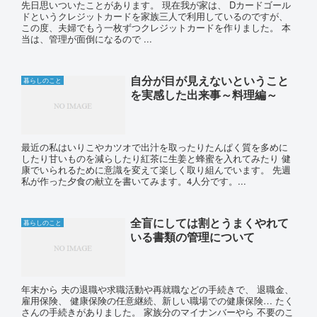
先日思いついたことがあります。 現在我が家は、 Dカードゴール
ドというクレジットカードを家族三人で利用しているのですが、
この度、夫婦でもう一枚ずつクレジットカードを作りました。 本
当は、管理が面倒になるので ...
自分が目が見えないということ
暮らしのこと
を実感した出来事～料理編～
最近の私はいりこやカツオで出汁を取ったりたんぱく質を多めに
したり甘いものを減らしたり紅茶に生姜と蜂蜜を入れてみたり 健
康でいられるために意識を変えて楽しく取り組んでいます。 先週
私が作った夕食の献立を書いてみます。4人分です。...
全盲にしては割とうまくやれて
暮らしのこと
いる書類の管理について
年末から 夫の退職や求職活動や再就職などの手続きで、 退職金、
雇用保険、 健康保険の任意継続、新しい職場での健康保険… たく
さんの手続きがありました。 家族分のマイナンバーやら 不要のこ