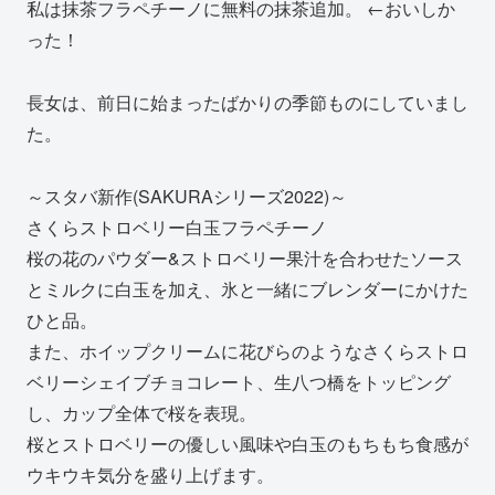
私は抹茶フラペチーノに無料の抹茶追加。 ←おいしか
った！
長女は、前日に始まったばかりの季節ものにしていまし
た。
～スタバ新作(SAKURAシリーズ2022)～
さくらストロベリー白玉フラペチーノ
桜の花のパウダー&ストロベリー果汁を合わせたソース
とミルクに白玉を加え、氷と一緒にブレンダーにかけた
ひと品。
また、ホイップクリームに花びらのようなさくらストロ
ベリーシェイブチョコレート、生八つ橋をトッピング
し、カップ全体で桜を表現。
桜とストロベリーの優しい風味や白玉のもちもち食感が
ウキウキ気分を盛り上げます。