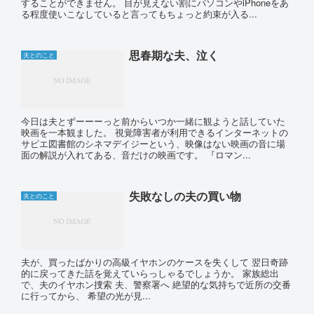
することができません。 目が見えない割にパソコンやiPhoneをあ
る程度使いこなしていると言ってもちょっと約束が入る...
思春期な夫、泣く
夫とのこと
今日は夫とずーーーっと前からいつか一緒に観ようと話していた
映画を一本観ました。 視覚障害者が利用できるインターネットの
サピエ図書館のシネマデイジーという、映像はない映画の音に場
面の解説が入れてある、音だけの映画です。 『ロマン...
失敗なしの夫の買い物
夫とのこと
夫が、買ったばかりの高級イヤホンのケースを失くして 翌日奇跡
的に戻ってきた話を覚えていらっしゃるでしょうか。 家族総出
で、夫のイヤホン捜索 夫、警察署へ 絶望的な気持ちで近所の交番
に行ってから、 希望の光が見...