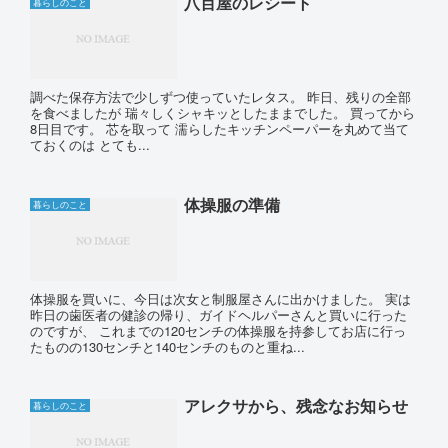
八百屋のレシート
暮らしのこと
調べた保存方法で少しずつ使っていたレタス。 昨日、残りの全部
を食べましたが 瑞々しくシャキッとしたままでした。 買ってから
8日目です。 芯を取って 濡らしたキッチンペーパーを丸めて当て
ておくのは とても...
体操服の準備
暮らしのこと
体操服を買いに、今日は次女と制服屋さんに出かけました。 実は
昨日の歯医者の健診の帰り、ガイドヘルパーさんと買いに行った
のですが、 これまでの120センチの体操服を持参してお店に行っ
たものの130センチと140センチのものと重ね...
アレクサから、残念なお知らせ
暮らしのこと