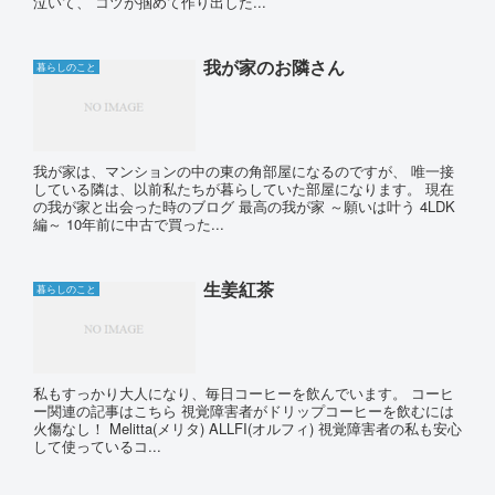
泣いて、 コツが掴めて作り出した...
我が家のお隣さん
暮らしのこと
我が家は、マンションの中の東の角部屋になるのですが、 唯一接
している隣は、以前私たちが暮らしていた部屋になります。 現在
の我が家と出会った時のブログ 最高の我が家 ～願いは叶う 4LDK
編～ 10年前に中古で買った...
生姜紅茶
暮らしのこと
私もすっかり大人になり、毎日コーヒーを飲んでいます。 コーヒ
ー関連の記事はこちら 視覚障害者がドリップコーヒーを飲むには
火傷なし！ Melitta(メリタ) ALLFI(オルフィ) 視覚障害者の私も安心
して使っているコ...