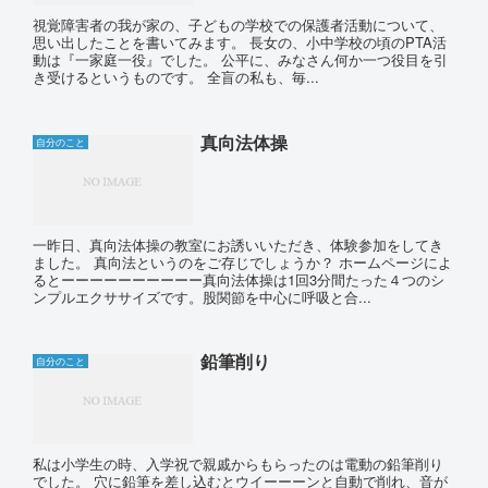
視覚障害者の我が家の、子どもの学校での保護者活動について、
思い出したことを書いてみます。 長女の、小中学校の頃のPTA活
動は『一家庭一役』でした。 公平に、みなさん何か一つ役目を引
き受けるというものです。 全盲の私も、毎...
真向法体操
自分のこと
一昨日、真向法体操の教室にお誘いいただき、体験参加をしてき
ました。 真向法というのをご存じでしょうか？ ホームページによ
るとーーーーーーーーーー真向法体操は1回3分間たった４つのシ
ンプルエクササイズです。股関節を中心に呼吸と合...
鉛筆削り
自分のこと
私は小学生の時、入学祝で親戚からもらったのは電動の鉛筆削り
でした。 穴に鉛筆を差し込むとウイーーーンと自動で削れ、音が