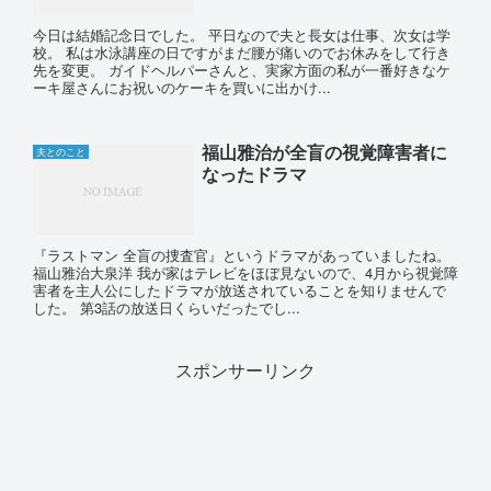
今日は結婚記念日でした。 平日なので夫と長女は仕事、次女は学
校。 私は水泳講座の日ですがまだ腰が痛いのでお休みをして行き
先を変更。 ガイドヘルパーさんと、実家方面の私が一番好きなケ
ーキ屋さんにお祝いのケーキを買いに出かけ...
福山雅治が全盲の視覚障害者に
夫とのこと
なったドラマ
『ラストマン 全盲の捜査官』というドラマがあっていましたね。
福山雅治大泉洋 我が家はテレビをほぼ見ないので、4月から視覚障
害者を主人公にしたドラマが放送されていることを知りませんで
した。 第3話の放送日くらいだったでし...
スポンサーリンク