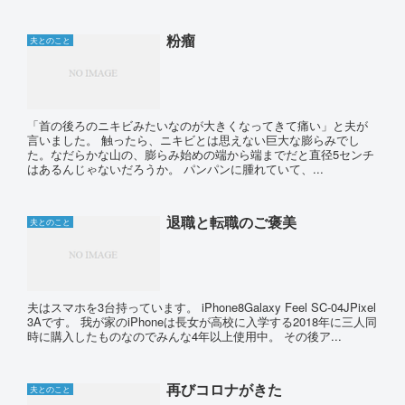
粉瘤
夫とのこと
「首の後ろのニキビみたいなのが大きくなってきて痛い」と夫が
言いました。 触ったら、ニキビとは思えない巨大な膨らみでし
た。なだらかな山の、膨らみ始めの端から端までだと直径5センチ
はあるんじゃないだろうか。 パンパンに腫れていて、...
退職と転職のご褒美
夫とのこと
夫はスマホを3台持っています。 iPhone8Galaxy Feel SC-04JPixel
3Aです。 我が家のiPhoneは長女が高校に入学する2018年に三人同
時に購入したものなのでみんな4年以上使用中。 その後ア...
再びコロナがきた
夫とのこと