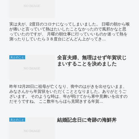
実は夫が、2度目のコロナになってしまいました。 日曜の朝から喉
が痛いと言っていて熱はたいしたことなかったので風邪かなと思
っていたのですが、 月曜の朝仕事に行っていいものか迷って熱を
測ったりしていたら３８度台にどんどん上がってき...
全盲夫婦、無理はせず年賀状じ
夫とのこと
まいすることを決めました
昨年12月20日に祖母が亡くなり、喪中のはがきを出せないまま、
みなさんから年賀状をいただくこととなりました。ありがとうご
ざいます。 そのような時は、年が明けてから寒中見舞いを出すの
だそうですね。 ここ数年ちらほら見聞きする年賀...
結婚記念日に奇跡の海鮮丼
夫とのこと