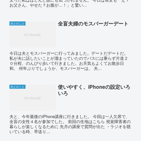
お父さん、やせた？お腹が…！」と驚い...
全盲夫婦のモスバーガーデート
夫とのこと
今日は夫とモスバーガーに行ってみました。デートだデートだ。
私が夫に話したいことが溜まっていたのでバスには乗らず片道２
０分程、のんびり歩いて行きました。お天気もよくてお散歩日
和。 何年ぶりでしょうか、モスバーガーは。 夫...
使いやすく、iPhoneの設定いろ
夫とのこと
いろ
夫と、今年最後のiPhone講座に行きました。 今回は一人欠席で、
全盲の女性４名が参加でした。 前回の生地はこちら 視覚障害者の
暮らしが楽しくなるために 先月の講座で質問が出た ・ラジオを聴
いている時、早送り...