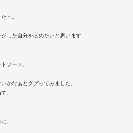
した～。
ンジした自分をほめたいと思います。
ートソース。
ないかなぁとググってみました。
ねて。
前に、