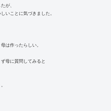
したが、
いしいことに気づきました。
、母は作ったらしい。
きず母に質問してみると
～。