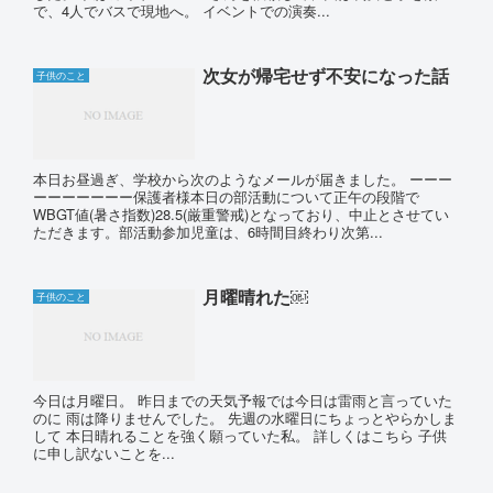
で、4人でバスで現地へ。 イベントでの演奏...
次女が帰宅せず不安になった話
子供のこと
本日お昼過ぎ、学校から次のようなメールが届きました。 ーーー
ーーーーーーー保護者様本日の部活動について正午の段階で
WBGT値(暑さ指数)28.5(厳重警戒)となっており、中止とさせてい
ただきます。部活動参加児童は、6時間目終わり次第...
月曜晴れた￼
子供のこと
今日は月曜日。 昨日までの天気予報では今日は雷雨と言っていた
のに 雨は降りませんでした。 先週の水曜日にちょっとやらかしま
して 本日晴れることを強く願っていた私。 詳しくはこちら 子供
に申し訳ないことを...