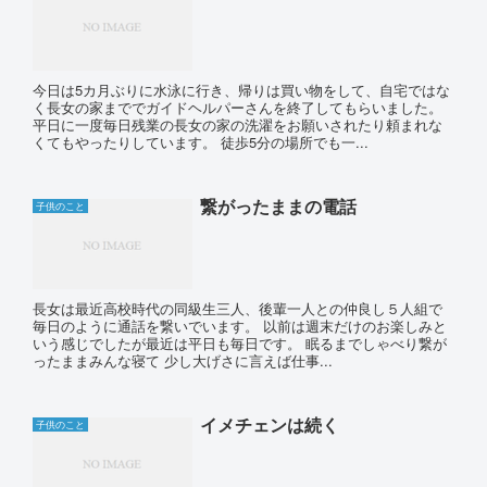
今日は5カ月ぶりに水泳に行き、帰りは買い物をして、自宅ではな
く長女の家まででガイドヘルパーさんを終了してもらいました。
平日に一度毎日残業の長女の家の洗濯をお願いされたり頼まれな
くてもやったりしています。 徒歩5分の場所でも一...
繋がったままの電話
子供のこと
長女は最近高校時代の同級生三人、後輩一人との仲良し５人組で
毎日のように通話を繋いでいます。 以前は週末だけのお楽しみと
いう感じでしたが最近は平日も毎日です。 眠るまでしゃべり繋が
ったままみんな寝て 少し大げさに言えば仕事...
イメチェンは続く
子供のこと