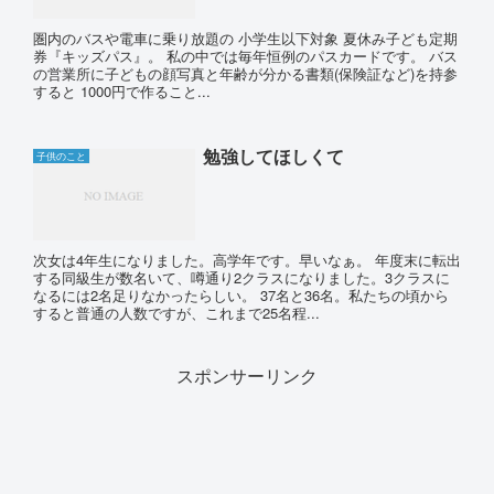
圏内のバスや電車に乗り放題の 小学生以下対象 夏休み子ども定期
券『キッズパス』。 私の中では毎年恒例のパスカードです。 バス
の営業所に子どもの顔写真と年齢が分かる書類(保険証など)を持参
すると 1000円で作ること...
勉強してほしくて
子供のこと
次女は4年生になりました。高学年です。早いなぁ。 年度末に転出
する同級生が数名いて、噂通り2クラスになりました。3クラスに
なるには2名足りなかったらしい。 37名と36名。私たちの頃から
すると普通の人数ですが、これまで25名程...
スポンサーリンク