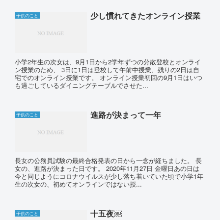
少し慣れてきたオンライン授業
子供のこと
小学2年生の次女は、9月1日から2学年ずつの分散登校とオンライ
ン授業のため、 3日に1日は登校して午前中授業、残りの2日は自
宅でのオンライン授業です。 オンライン授業初回の9月1日はいつ
も過ごしているダイニングテーブルでさせた...
進路が決まって一年
子供のこと
長女の公務員試験の最終合格発表の日から一念が経ちました。 長
女の、進路が決まった日です。 2020年11月27日 金曜日あの日は
今と同じようにコロナウイルスが少し落ち着いていた頃で小学1年
生の次女の、初めてオンラインではない授...
十五夜￼
子供のこと