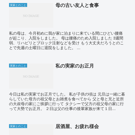
母の古い友人と食事
実家とのこと
私の母は、今月初めに我が家に泊まりに来ている間にひどい腰痛
が起こり、入院をしました。 母は腰痛のため入院しました 3週間
弱、リハビリとブロック注射などを受け もう大丈夫だろうとのこ
とで先週の土曜日に退院をしました。 ...
私の実家のお正月
実家とのこと
今日は私の実家でお正月でした。 私が子供の頃は 元旦は一緒に暮
らしていた母方の祖父母とお雑煮を食べてから 父と母と兄と近所
の大叔母の家にご挨拶に行って タクシーで父方の祖父母の家に行
って大勢でお正月。 ２日は父の仕事の後輩家族が来て１日...
居酒屋、お疲れ様会
実家とのこと