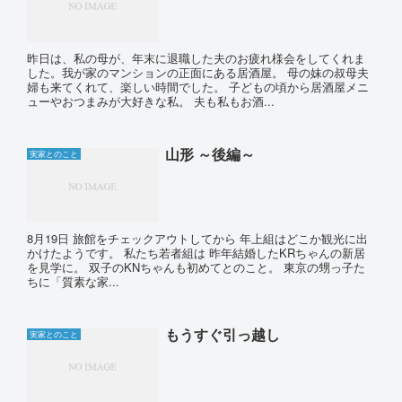
昨日は、私の母が、年末に退職した夫のお疲れ様会をしてくれま
した。我が家のマンションの正面にある居酒屋。 母の妹の叔母夫
婦も来てくれて、楽しい時間でした。 子どもの頃から居酒屋メニ
ューやおつまみが大好きな私。 夫も私もお酒...
山形 ～後編～
実家とのこと
8月19日 旅館をチェックアウトしてから 年上組はどこか観光に出
かけたようです。 私たち若者組は 昨年結婚したKRちゃんの新居
を見学に。 双子のKNちゃんも初めてとのこと。 東京の甥っ子た
ちに「質素な家...
もうすぐ引っ越し
実家とのこと