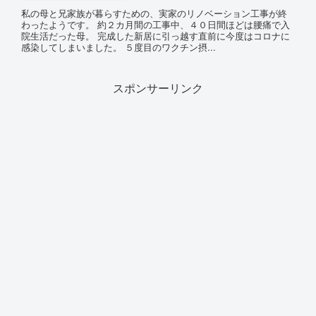
私の母と兄家族が暮らすための、実家のリノベーション工事が終
わったようです。 約２カ月間の工事中、４０日間ほどは腰痛で入
院生活だった母。 完成した新居に引っ越す直前に今度はコロナに
感染してしまいました。 ５度目のワクチン摂...
スポンサーリンク