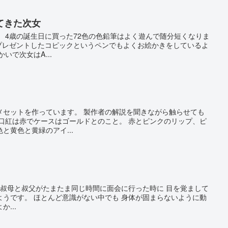
てきた次女
 4歳の誕生日に買った72色の色鉛筆はよく遊んで随分短くなりま
にプレゼントしたコピックというペンでもよくお絵かきをしているよ
いで次女はA...
メセットを作っています。 製作者の解説を聞きながら触らせても
た口紅は赤でケースはゴールドとのこと。 赤とピンクのリップ、ピ
と黄色と黄緑のアイ...
と叔母と叔父がたまたま同じ時間に面会に行った時に 目を覚まして
ようです。 ほとんど意識がない中でも 身体が固まらないように動
...