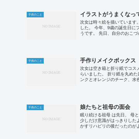
イラストがうまくなっ
子供のこと
次女は時々絵を描いています。
した。 今年、9歳の誕生日
うです。 先日、自分のおこづか
手作りメイクボックス
子供のこと
次女は空き箱と折り紙でコス
らいました。 折り紙を丸め
ンクとオレンジのチーク、水色
娘たちと祖母の面会
子供のこと
眠り続ける祖母 は先日、 母
少しだけ意識がはっきりした
かすリハビリの後だったのがよか