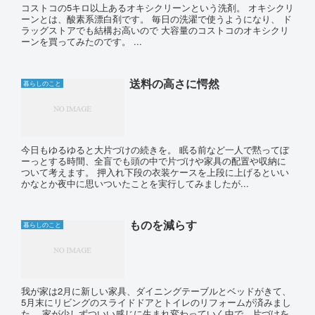
コストコの5キロ以上あるオキシクリーンという洗剤。 オキシクリ
ーンとは、酸素系漂白剤です。 毎日の洗濯で使うようになり、 ド
ラッグストアでも結構お高いので 大容量のコストコのオキシクリ
ーンを買ってみたのです。 ...
送料の高さに愕然
暮らしのこと
今日もゆるゆると大片づけの続きを。 眠る前など一人で黙ってぼ
ーっとする時間、全盲でも頭の中で片づけや家具の配置や収納に
ついて考えます。 押入れ下段の衣装ケースを上段に上げるといい
かなとか夜中に思いついたことを実行してみましたが...
ものを減らす
暮らしのこと
我が家は2月に新しい家具、ダイニングテーブルとベッドがきて、
5月末にリビングのスライドドアとトイレのリフォームが済みまし
た。 家が少しずついい感じに生まれ変わっていく中で、片づけを