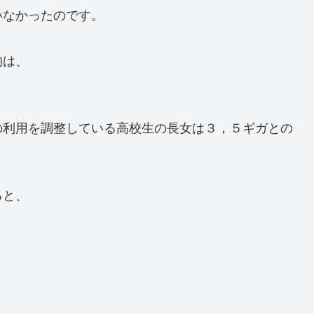
いなかったのです。
均は、
の利用を調整している高校生の長女は３，５ギガとの
ると、