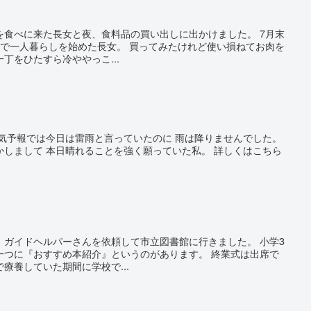
を食べに来た長女と夜、食料品の買い出しに出かけました。 7月末
所で一人暮らしを始めた長女。 買ってみたけれど使い損ねてお肉を
丁をひたすら冷ややっこ...
天気予報では今日は雷雨と言っていたのに 雨は降りませんでした。
かしまして 本日晴れることを強く願っていた私。 詳しくはこちら
、ガイドヘルパーさんを依頼して市立図書館に行きました。 小学3
一つに『おすすめ本紹介』というのがあります。 終業式は出席で
療養していた期間に学校で...