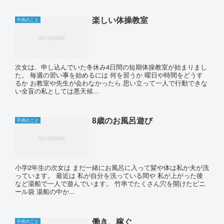
楽しい体操教室
子供のこと
次女は、申し込んでいた冬休み4日間の短期体操教室が始まりまし
た。 毎週の習い事を始めるには 何を習うか 曜日や時間をどうす
るか お教室や先生が会わなかったら 思い立って一人で行動できな
い全盲の私としては悪天候...
8歳のお風呂遊び
子供のこと
小学2年生の次女は まだ一緒にお風呂に入って髪や体は私か夫が洗
っています。 最近は 私が自分を洗っている間や 私が上がった後
など湯船で一人で遊んでいます。 竹串でたくさん穴を開けたビニ
ール袋 湯船の中か...
働き、稼ぐ
子供のこと