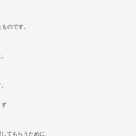
たものです。
た。
す。
さず
。
習してもらうために、