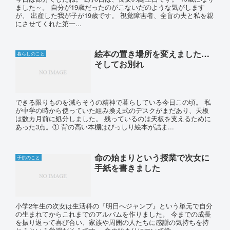
ました～。 自分が19歳だったのがこないだのような気がします
が、 出産した我が子が19歳です。 視覚障害者、全盲の夫と私を親
にさせてくれた第一...
絵本の置き場所を変えました…
暮らしのこと
そしてお別れ
できる限りものを減らそうの精神で暮らしている今日この頃。 私
が中学の時から使っていた組み換え式のデスクがまだあり、天板
は数カ月前に処分しました。 残っているのは天板を支えるために
あった3点。① 背の高い本棚はびっしり絵本が詰ま...
命の始まりという授業で次女に
子供のこと
手紙を書きました
小学2年生の次女は生活科の『明日へジャンプ』という単元で自分
の生まれてからこれまでのアルバムを作りました。 今までの成長
を振り返って喜び合い、家族や周囲の人たちに感謝の気持ちを持