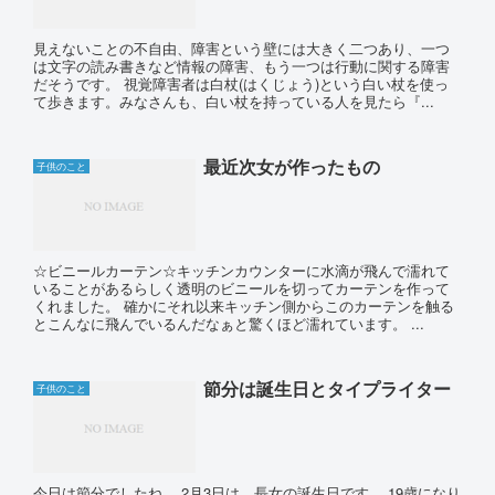
見えないことの不自由、障害という壁には大きく二つあり、一つ
は文字の読み書きなど情報の障害、もう一つは行動に関する障害
だそうです。 視覚障害者は白杖(はくじょう)という白い杖を使っ
て歩きます。みなさんも、白い杖を持っている人を見たら『...
最近次女が作ったもの
子供のこと
☆ビニールカーテン☆キッチンカウンターに水滴が飛んで濡れて
いることがあるらしく透明のビニールを切ってカーテンを作って
くれました。 確かにそれ以来キッチン側からこのカーテンを触る
とこんなに飛んでいるんだなぁと驚くほど濡れています。 ...
節分は誕生日とタイプライター
子供のこと
今日は節分でしたね。 2月3日は、長女の誕生日です。 19歳になり