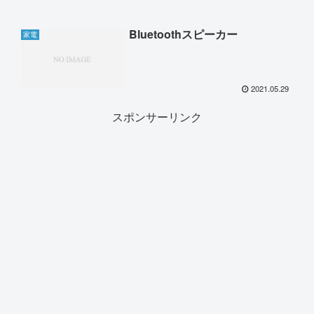
Bluetoothスピーカー
家電
2021.05.29
スポンサーリンク