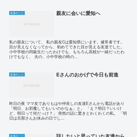
親友に会いに愛知へ
友達のこと
私の親友について。 私の親友Cは愛知県にいます。健常者です。
目が見えなくなってから、初めてできた目が見える友達でした。
小中学校の同級生だったわけでも、もちろん高校が一緒だったわ
けでもなく、 夫の、小中学校の時の...
Eさんのおかげで今日も前進
友達のこと
昨日の夜 ママ友でありもはや仲良しの友達Eさんから電話があり
「明日、お邪魔してもいいのかなぁ」と。 「え？明日？いいけ
ど、明日って何だっけ？」 突然の話に驚きとわくわくの私。 「明
日は旦那さんお休みの日でし...
話したいと思っていた友達から
友達のこと